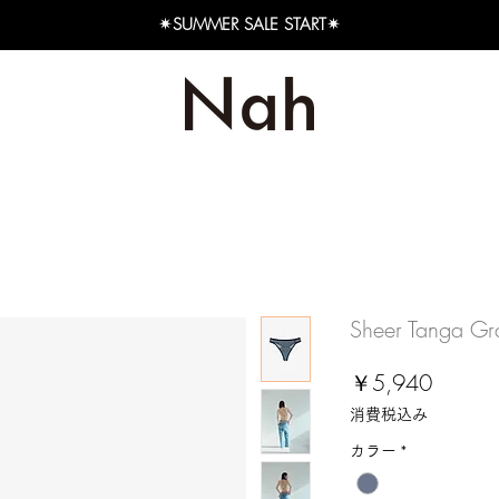
✴︎SUMMER SALE START✴︎
Sheer Tanga G
価
￥5,940
格
消費税込み
カラー
*