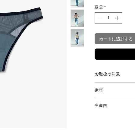
数量
*
カートに追加する
お取扱の注意
お洗濯はランジェ
素材
洗いをオススメし
色移りの可能性が
表地：ナイロン80%
て洗ってください
生産国
裏地マチ：コットン1
色落ちする可能性
その他：ナイロン、
日本
間放置しないでく
乾燥機の使用は避
漂白剤は使用しな