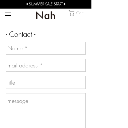
✴︎SUMMER SALE START✴︎
Cart
- Contact -