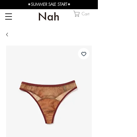
✴︎SUMMER SALE START✴︎
Cart