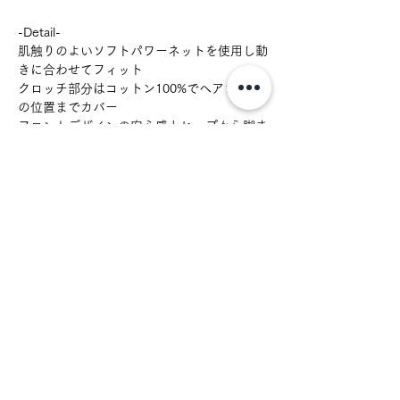
-Detail-
肌触りのよいソフトパワーネットを使用し動
きに合わせてフィット
クロッチ部分はコットン100%でヘアライン
の位置までカバー
フロントデザインの安心感とヒップから脚ま
わりの解放感を楽しめるタンガ
サイズ：M-L
お取扱の注意
お洗濯はランジェリー専用もしくは中性
素材
洗剤での手洗いをオススメしておりま
す。
表地：ナイロン80% ポリウレタン20%
色移りの可能性がございますので他のも
生産国
裏地マチ：コットン100%
のとは分けて洗ってください。
その他：ナイロン、ポリウレタン
日本
色落ちする可能性がございますので濡れ
たまま長時間放置しないでください。