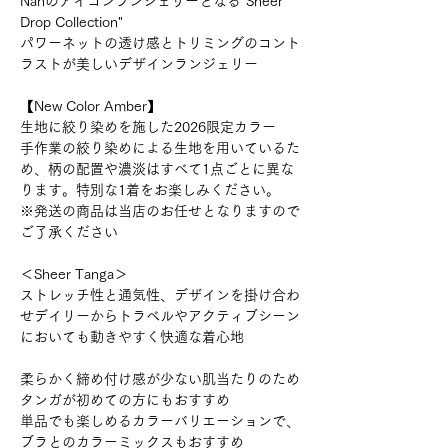
Nahのアイコンランジェリーとなる"Sheer
Drop Collection"
パワーネットの透け感とトリミングのコント
ラストが美しいデザインランジェリー
【New Color Amber】
生地に絞り染めを施した2026限定カラー
手作業の絞り染めによる生地を用いているた
め、柄の配置や濃淡はすべて1点ごとに異な
ります。特別な1着をお楽しみください。
※発送の商品は当店のお任せとなりますので
ご了承ください
＜Sheer Tanga＞
ストレッチ性と通気性、デザインを掛け合わ
せデイリーからトラベルやアクティブシーン
においても動きやすく快適な着心地
柔らかく締め付け感が少ない肌当たりのため
タンガが初めての方にもおすすめ
単品でも楽しめるカラーバリエーションで、
ブラとのカラーミックスもおすすめ