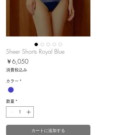
Sheer Shorts Royal Blue
価
￥6,050
格
消費税込み
カラー
*
数量
*
カートに追加する