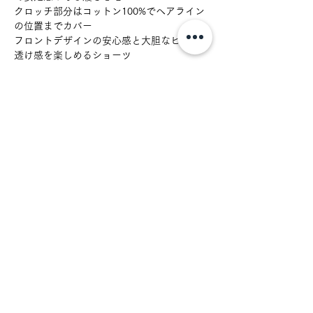
クロッチ部分はコットン100%でヘアライン
の位置までカバー
フロントデザインの安心感と大胆なヒップの
透け感を楽しめるショーツ
サイズ：M-L
お取扱の注意
お洗濯はランジェリー専用もしくは中性
素材
洗剤での手洗いをオススメしておりま
す。
表地：ナイロン80% ポリウレタン20%
色移りの可能性がございますので他のも
生産国
裏地マチ：コットン100%
のとは分けて洗ってください。
その他：ナイロン、ポリウレタン
日本
色落ちする可能性がございますので濡れ
たまま長時間放置しないでください。
乾燥機の使用は避けて下さい。
ログイン
漂白剤は使用しないで下さい。
Lingerie Care