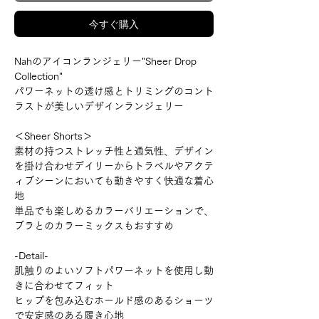
今すぐ購入
Nahのアイコンランジェリー"Sheer Drop
Collection"
パワーネットの透け感とトリミングのコント
ラストが美しいデザインランジェリー
＜Sheer Shorts＞
素材の持つストレッチ性と通気性、デザイン
を掛け合わせデイリーからトラベルやアクテ
ィブシーンにおいても動きやすく快適な着心
地
単品でも楽しめるカラーバリエーションで、
ブラとのカラーミックスもおすすめ
-Detail-
肌触りのよいソフトパワーネットを使用し動
きに合わせてフィット
ヒップを包み込むホールド感のあるショーツ
で安定感のある履き心地