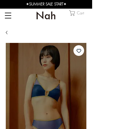
✴︎SUMMER SALE START✴︎
Cart