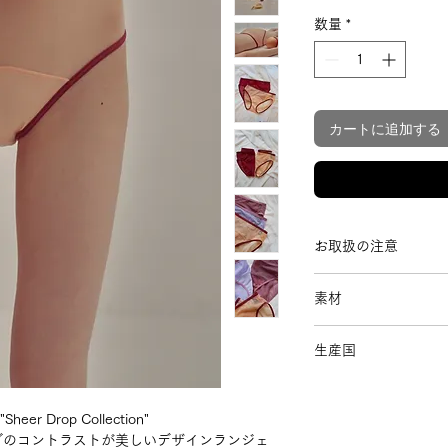
数量
*
カートに追加する
お取扱の注意
お洗濯はランジェ
素材
洗いをオススメし
色移りの可能性が
表地：ナイロン80%
て洗ってください
生産国
裏地マチ：コットン1
色落ちする可能性
その他：ナイロン、
日本
間放置しないでく
乾燥機の使用は避
 Drop Collection"
漂白剤は使用しな
グのコントラストが美しいデザインランジェ