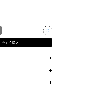
今すぐ購入
リー専用もしくは中性洗剤での手
ております。
ございますので他のものとは分け
 ポリウレタン20%
。
00%
がございますので濡れたまま長時
ポリウレタン
ださい。
けて下さい。
いで下さい。