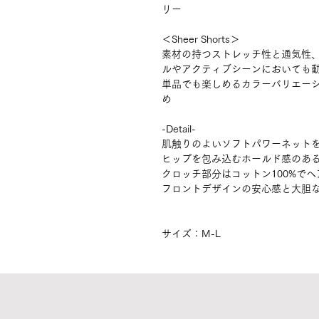
リー
＜Sheer Shorts＞
素材の持つストレッチ性と通気性
ルやアクティブシーンにおいても
単品でも楽しめるカラーバリエー
め
-Detail-
肌触りのよいソフトパワーネット
ヒップを包み込むホールド感のあ
クロッチ部分はコットン100%で
フロントデザインの安心感と大胆
サイズ：M-L