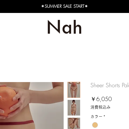
✴︎SUMMER SALE START✴︎
Sheer Shorts Pa
価
￥6,050
格
消費税込み
カラー
*