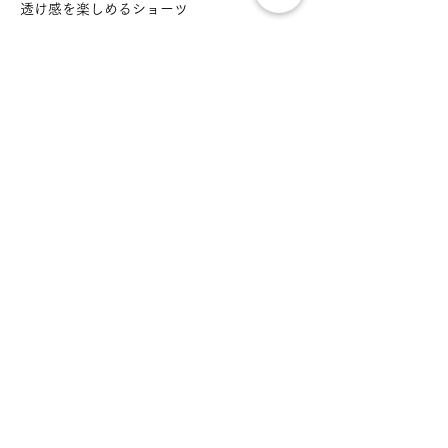
透け感を楽しめるショーツ
サイズ：M-L
お取扱の注意
お洗濯はランジェリー専用もしくは中性
素材
洗剤での手洗いをオススメしておりま
す。
表地：ナイロン80% ポリウレタン20%
色移りの可能性がございますので他のも
生産国
裏地マチ：コットン100%
のとは分けて洗ってください。
その他：ナイロン、ポリウレタン
日本
色落ちする可能性がございますので濡れ
たまま長時間放置しないでください。
乾燥機の使用は避けて下さい。
ログイン
漂白剤は使用しないで下さい。
Lingerie Care
Stockist
Contact