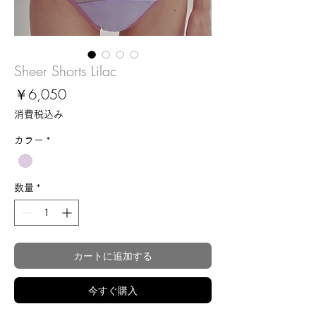
Sheer Shorts Lilac
価
￥6,050
格
消費税込み
カラー
*
数量
*
カートに追加する
今すぐ購入