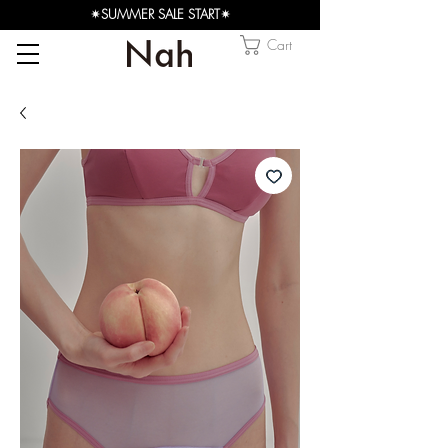
✴︎SUMMER SALE START✴︎
Cart