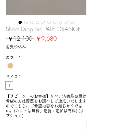
Sheer Drop Bra PALE ORANGE
通
セ
 ￥12,100 
￥9,680
常
ー
消費税込み
価
ル
カラー
*
格
価
格
サイズ
*
1
【リピーターのお客様】リペア済商品お届け
希望の方は履歴をお調べしご連絡いたします
のでこちらにご希望内容をお知らせくださ
い。(カットは無料、延長・追加は有料) (オ
プション)