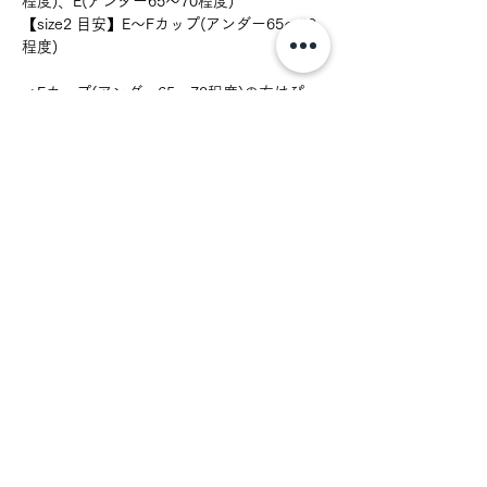
程度)、E(アンダー65〜70程度)
【size2 目安】E〜Fカップ(アンダー65〜80
程度)
→Eカップ(アンダー65〜70程度)の方はぴっ
たりフィットがお好みであればsize1を、ゆ
ったりフィットがお好みの方はsize2をお試
しください。
肩紐、背中のストラップパーツ：リペア対象
◇セットショーツとタンガの2型ご用意して
います
お取扱の注意
お洗濯はランジェリー専用もしくは中性
素材
洗剤での手洗いをオススメしておりま
す。
表地：ナイロン80% ポリウレタン20%
色移りの可能性がございますので他のも
生産国
裏地マチ：コットン100%