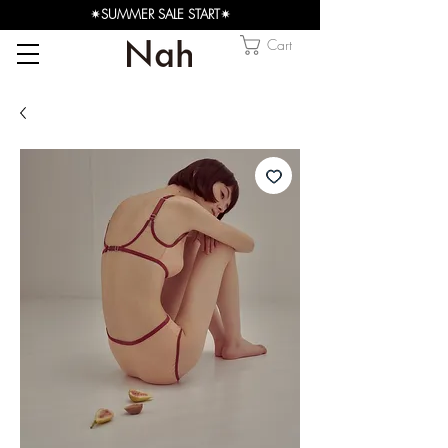
✴︎SUMMER SALE START✴︎
Cart