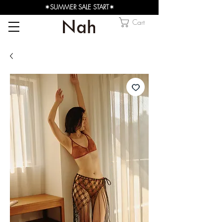
✴︎SUMMER SALE START✴︎
Cart