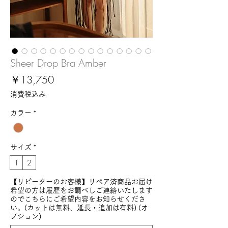
Sheer Drop Bra Amber
価
￥13,750
格
消費税込み
カラー
*
サイズ
*
1
2
【リピーターのお客様】リペア済商品お届け
希望の方は履歴をお調べしご連絡いたします
のでこちらにご希望内容をお知らせくださ
い。(カットは無料、延長・追加は有料) (オ
プション)