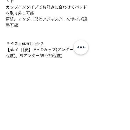
ント
カップインタイプでお好みに合わせてパッド
を取り外し可能
肩紐、アンダー部はアジャスターでサイズ調
整可能
サイズ：size1, size2
【size1 目安】 A～Dカップ(アンダー65〜75
程度)、E(アンダー65〜70程度)
【size2 目安】E〜Fカップ(アンダー65〜80
程度)
→Eカップ(アンダー65〜70程度)の方はぴっ
たりフィットがお好みであればsize1を、ゆ
ったりフィットがお好みの方はsize2をお試
しください。
肩紐、背中のストラップパーツ：リペア対象
◇セットショーツとタンガの2型ご用意して
います