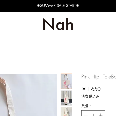
✴︎SUMMER SALE START✴︎
Pink Hip - ToteB
価
￥1,650
格
消費税込み
数量
*