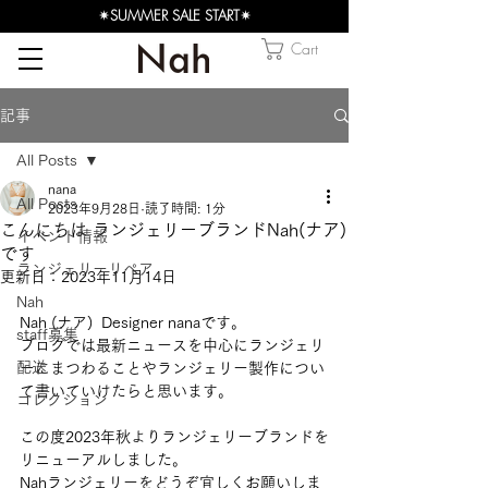
✴︎SUMMER SALE START✴︎
Cart
記事
All Posts
nana
All Posts
2023年9月28日
読了時間: 1分
こんにちは ランジェリーブランドNah(ナア)
イベント情報
です
ランジェリーリペア
更新日：
2023年11月14日
Nah
Nah (ナア)  Designer nanaです。
staff募集
ブログでは最新ニュースを中心にランジェリ
配送
ーにまつわることやランジェリー製作につい
て書いていけたらと思います。
コレクション
この度2023年秋よりランジェリーブランドを
リニューアルしました。
Nahランジェリーをどうぞ宜しくお願いしま