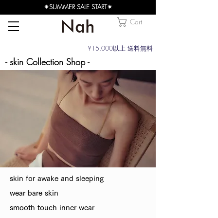
✴︎SUMMER SALE START✴︎
Cart
¥15,000以上 送料無料
- skin Collection Shop -
skin for awake and sleeping
wear bare skin
smooth touch inner wear