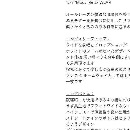
"skin"Modal Relax WEAR
オールシーズン快適な肌環境を整える
れるモダールを贅沢に使用したリラ
柔らかくとろみのある質感に包ま
ロングスリーブトップ：
ワイドな身幅とドロップショルダ
ホワイトのシームが効いたデザイン
ント仕様 深い襟ぐりを背中側にす
く着用頂けます
指先にかけて少し広がる長めのス
ランスに ルームウェアとしてはも
一枚です
ロングボトム：
就寝時にも快適であるよう締め付け
せず共生地でフラットワイドなウ
ハイウェストで伸縮性の良い生地
ストレートラインのボトムはヒッ
るようデザイン