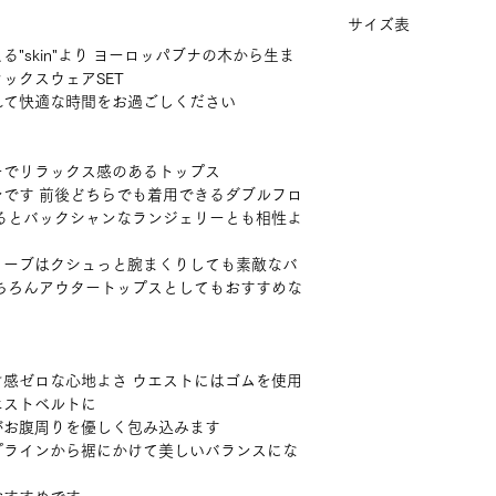
下さい。
サイズ表
漂白剤入りの洗剤
"skin"より ヨーロッパブナの木から生ま
乾燥機はご使用に
ックスウェアSET
※"skin"モダール
TOP
総丈
れて快適な時間をお過ごしください
skinモダールシリ
繊細な生地、縫製糸
り、摩擦、大きな負
ーでリラックス感のあるトップス
となりますのでお洗
Mサ
57
です 前後どちらでも着用できるダブルフロ
もしくは洗濯機ご利
イズ
るとバックシャンなランジェリーとも相性よ
ご使用ください。
リーブはクシュっと腕まくりしても素敵なバ
Lサイ
58.5
ちろんアウタートップスとしてもおすすめな
ズ
感ゼロな心地よさ ウエストにはゴムを使用
BOTT
総丈
エストベルトに
OM
がお腹周りを優しく包み込みます
プラインから裾にかけて美しいバランスにな
Mサ
101
イズ