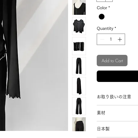
Color
*
Quantity
*
Add to Cart
お取り扱いの注意
家庭用洗濯機でお
素材
を使用しておりま
ネットに入れて頂
(レンチングモダール
い。
日本製
Rayon 95%
淡色の場合は色移
Polyurethane 5%