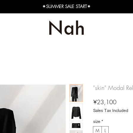
✴︎SUMMER SALE START✴︎
"skin" Modal Re
Price
¥23,100
Sales Tax Included
size
*
M
L