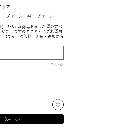
ラップ
*
5cmチェーン
40cmチェーン
様】リペア済商品お届け希望の方は
絡いたしますのでこちらにご希望内
い。(カットは無料、延長・追加は有
0/500
Buy Now