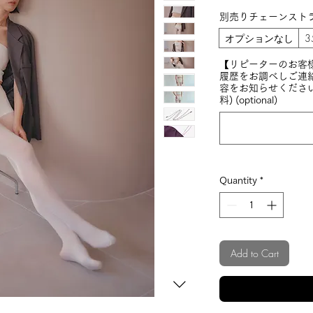
別売りチェーンスト
オプションなし
3
【リピーターのお客
履歴をお調べしご連
容をお知らせくださ
料) (optional)
Quantity
*
Add to Cart