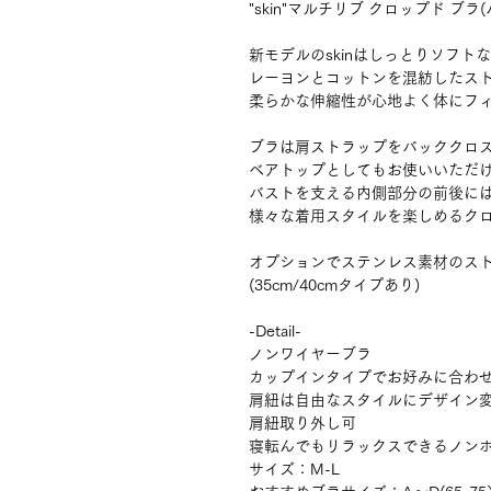
"skin"マルチリブ クロップド ブラ
新モデルのskinはしっとりソフト
レーヨンとコットンを混紡したス
柔らかな伸縮性が心地よく体にフ
ブラは肩ストラップをバッククロ
ベアトップとしてもお使いいただ
バストを支える内側部分の前後に
様々な着用スタイルを楽しめるク
オプションでステンレス素材のス
(35cm/40cmタイプあり)
-Detail-
ノンワイヤーブラ
カップインタイプでお好みに合わ
肩紐は自由なスタイルにデザイン
肩紐取り外し可
寝転んでもリラックスできるノン
サイズ：M-L