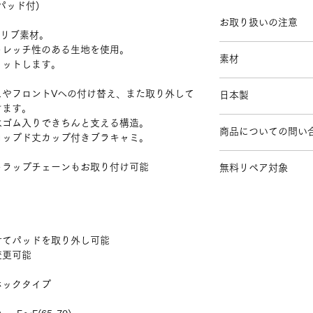
(パッド付)
お取り扱いの注意
なリブ素材。
生地の摩擦や色落
トレッチ性のある生地を使用。
素材
の手洗いをおすす
ィットします。
カップインのもの
Rayon 45%
ッドを取り外して
スやフロントVへの付け替え、また取り外して
日本製
Cotton 45%
淡色の場合は色移
けます。
Polyurethane 10%
下さい。
はゴム入りできちんと支える構造。
【Lining】
商品についての問い
漂白剤入りの洗剤
ロップド丈カップ付きブラキャミ。
Cotton 95%
乾燥機はご使用に
お問い合わせは
こち
Polyurethane 5%
※skinシリーズは
トラップチェーンもお取り付け可能
無料リペア対象
生地、縫製糸を使用
肩紐
かけますと生地糸を
手洗いしていただけ
ご利用の際はランド
せてパッドを取り外し可能
変更可能
ホックタイプ