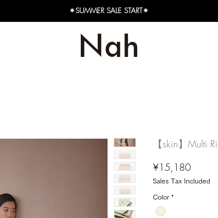
✴︎SUMMER SALE START✴︎
【skin】Multi R
Price
¥15,180
Sales Tax Included
Color
*