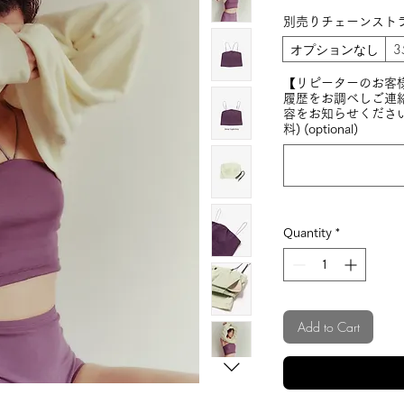
別売りチェーンスト
オプションなし
3
【リピーターのお客
履歴をお調べしご連
容をお知らせくださ
料) (optional)
Quantity
*
Add to Cart