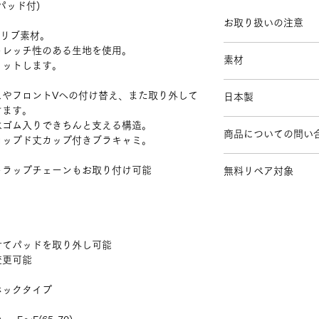
(パッド付)
お取り扱いの注意
なリブ素材。
生地の摩擦や色落
トレッチ性のある生地を使用。
素材
の手洗いをおすす
ィットします。
カップインのもの
Rayon 45%
ッドを取り外して
スやフロントVへの付け替え、また取り外して
日本製
Cotton 45%
淡色の場合は色移
けます。
Polyurethane 10%
下さい。
はゴム入りできちんと支える構造。
【Lining】
商品についての問い
漂白剤入りの洗剤
ロップド丈カップ付きブラキャミ。
Cotton 95%
乾燥機はご使用に
お問い合わせは
こち
Polyurethane 5%
※skinシリーズは
トラップチェーンもお取り付け可能
無料リペア対象
生地、縫製糸を使用
肩紐
かけますと生地糸を
手洗いしていただけ
ご利用の際はランド
せてパッドを取り外し可能
変更可能
ホックタイプ