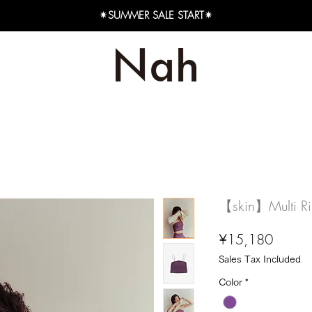
✴︎SUMMER SALE START✴︎
【skin】Multi Ri
Price
¥15,180
Sales Tax Included
Color
*