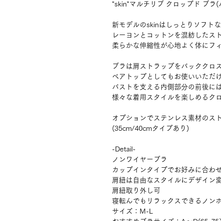
"skin"マルチリブ クロップド ブラ
新モデルのskinはしっとりソフト
レーヨンとコットンを混紡したス
柔らかな伸縮性が心地よく体にフ
ブラは肩ストラップをバッククロ
ベアトップとしてもお使いいただ
バストを支える内側部分の前後に
様々な着用スタイルを楽しめるク
オプションでステンレス素材のス
(35cm/40cmタイプあり)
-Detail-
ノンワイヤーブラ
カップインタイプでお好みに合わ
肩紐は自由なスタイルにデザイン
肩紐取り外し可
寝転んでもリラックスできるノン
サイズ：M-L