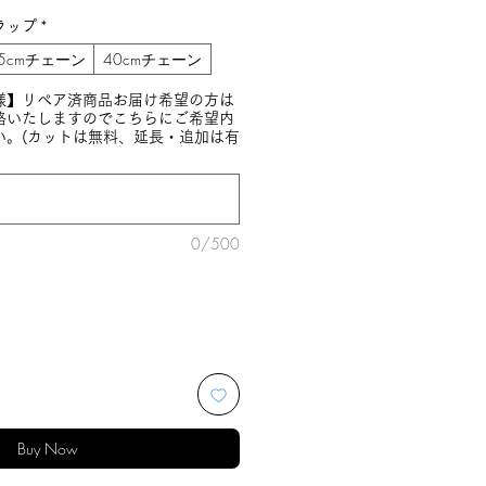
ラップ
*
5cmチェーン
40cmチェーン
様】リペア済商品お届け希望の方は
絡いたしますのでこちらにご希望内
い。(カットは無料、延長・追加は有
0/500
Buy Now