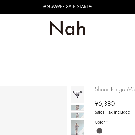
✴︎SUMMER SALE START✴︎
Sheer Tanga Mi
Price
¥6,380
Sales Tax Included
Color
*