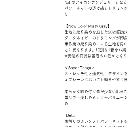
Nahのアイコンランジェリーとなる"Sheer
パワーネットの透け感とトリミン
リー
【New Color Misty Gray】
生地に絞り染めを施した2026限定
ダークネイビーのトリミングが印
手作業の絞り染めによる生地を用
とに異なります。特別な1着をお楽
※発送の商品は当店のお任せとな
＜Sheer Tanga＞
ストレッチ性と通気性、デザイン
ィブシーンにおいても動きやすく
柔らかく締め付け感が少ない肌当
単品でも楽しめるカラーバリエー
め
-Detail-
肌触りのよいソフトパワーネット