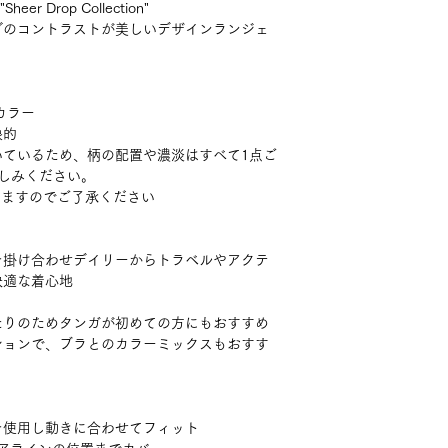
 Drop Collection"
グのコントラストが美しいデザインランジェ
カラー
象的
いているため、柄の配置や濃淡はすべて1点ご
しみください。
りますのでご了承ください
を掛け合わせデイリーからトラベルやアクテ
快適な着心地
たりのためタンガが初めての方にもおすすめ
ションで、ブラとのカラーミックスもおすす
を使用し動きに合わせてフィット