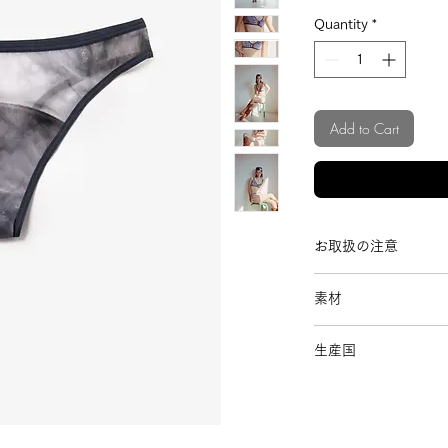
Quantity
*
Add to Cart
お取扱の注意
お洗濯はランジェ
素材
洗いをオススメし
色移りの可能性が
表地：ナイロン80%
て洗ってください
生産国
裏地マチ：コットン1
色落ちする可能性
その他：ナイロン、
日本
間放置しないでく
乾燥機の使用は避
漂白剤は使用しな