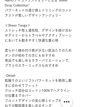
Nahのアイコンランジェリーとなる"Sheer
Drop Collection"
パワーネットの透け感とトリミングのコント
ラストが美しいデザインランジェリー
＜Sheer Tanga＞
ストレッチ性と通気性、デザインを掛け合わ
せデイリーからトラベルやアクティブシーン
においても動きやすく快適な着心地
柔らかく締め付け感が少ない肌当たりのため
タンガが初めての方にもおすすめ
単品でも楽しめるカラーバリエーションで、
ブラとのカラーミックスもおすすめ
-Detail-
肌触りのよいソフトパワーネットを使用し動
きに合わせてフィット
クロッチ部分はコットン100%でヘアライン
の位置までカバー
フロントデザインの安心感とヒップから脚ま
わりの解放感を楽しめるタンガ