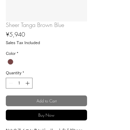
Sheer Tanga Brown Blue
Price
¥5,940
Sales Tax Included
Color
*
Quantity
*
Add to Cart
Buy Now