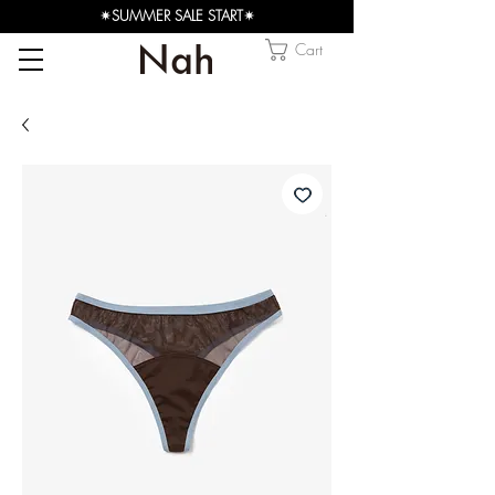
✴︎SUMMER SALE START✴︎
Cart