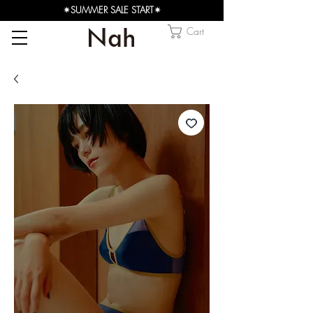
✴︎SUMMER SALE START✴︎
Cart