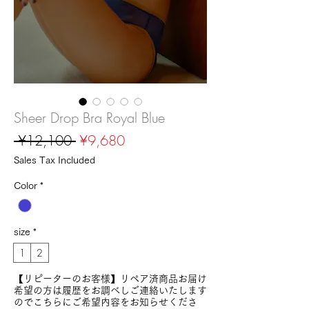
Sheer Drop Bra Royal Blue
Regular
Sale
 ¥12,100 
¥9,680
Price
Price
Sales Tax Included
Color
*
size
*
1
2
【リピーターのお客様】リペア済商品お届け
希望の方は履歴をお調べしご連絡いたします
のでこちらにご希望内容をお知らせくださ