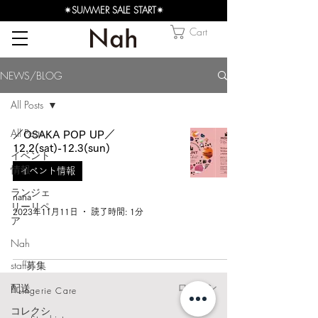
✴︎SUMMER SALE START✴︎
Cart
NEWS/BLOG
All Posts
All Posts
／OSAKA POP UP／
12.2(sat)-12.3(sun)
イベント
情報
イベント情報
ランジェ
nana
リーリペ
2023年11月11日
読了時間: 1分
ア
Nah
staff募集
ログイン
配送
Lingerie Care
コレクシ