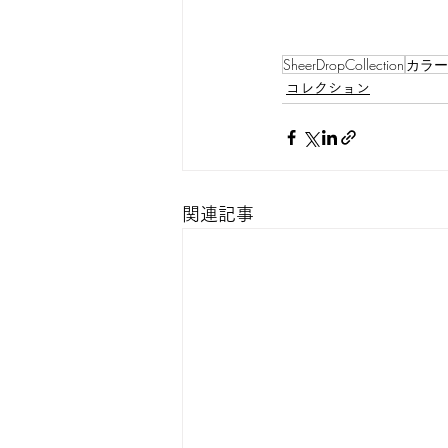
SheerDropCollection
カラー
コレクション
関連記事