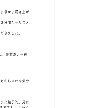
ゆらぎから湧き上が
な３日間だったこと
ただきました。
ました。是非カラー選
にもおしゃれな気分
てまた魅了的。見に
りますでしょうか？