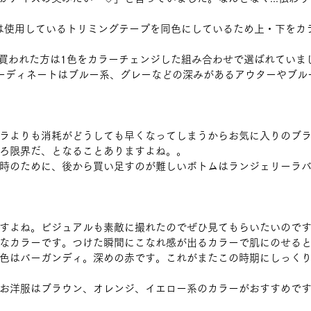
Lilacは使用しているトリミングテープを同色にしているため上・下を
２枚買われた方は1色をカラーチェンジした組み合わせで選ばれていま
ーディネートはブルー系、グレーなどの深みがあるアウターやブル
ラよりも消耗がどうしても早くなってしまうからお気に入りのブ
ろ限界だ、となることありますよね。。
時のために、後から買い足すのが難しいボトムはランジェリーラ
すよね。ビジュアルも素敵に撮れたのでぜひ見てもらいたいので
なカラーです。つけた瞬間にこなれ感が出るカラーで肌にのせる
色はバーガンディ。深めの赤です。これがまたこの時期にしっく
お洋服はブラウン、オレンジ、イエロー系のカラーがおすすめで