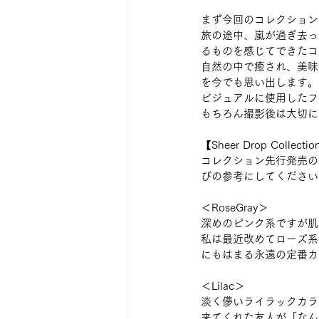
まず今回のコレクション
旅の途中、嵐が過ぎ去っ
るものを感じてできたコ
自然の中で癒され、美味
を今でも思い出します。
ビジュアルに使用したフ
もちろん撮影後は大切に
【Sheer Drop Collecti
コレクション先行発売のRo
びの参考にしてください
＜RoseGray＞
深めのピンク系ですが肌
私は最近改めてローズ系
にもはまる永遠の定番カ
＜Lilac＞
淡く儚いライラックカラ
来てくれた友人が「なん