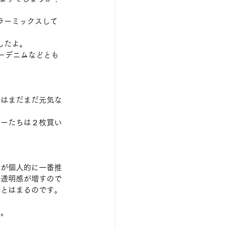
カラーミックスして
したよ。
ーデニムなどとも
ラはまだまだ元気な
バーたちは２枚買い
すが個人的に一番推
と透明感が増すので
りとはまるのです。
す。