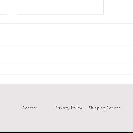
Holiday CollectionとNahのラ
ンジェリー
Contact
Privacy Policy
Shipping Returns