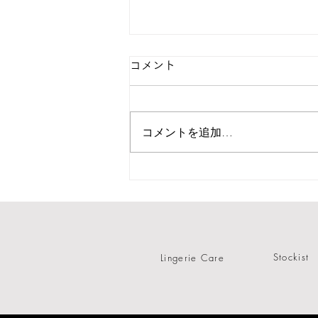
コメント
コメントを追加…
／POP UP NEWoMan
YOKOHAMA／
2.13(thu)-2.18(wed)
Stockist
Lingerie Care