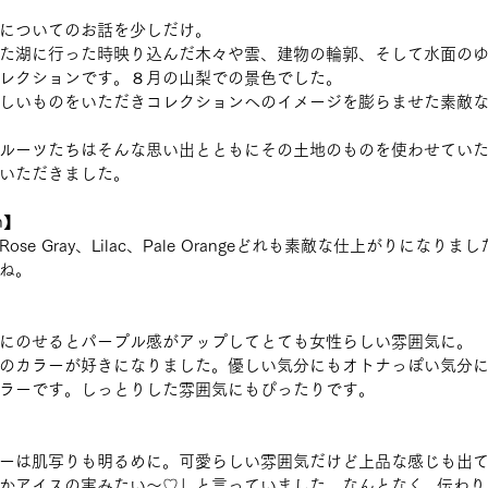
についてのお話を少しだけ。
た湖に行った時映り込んだ木々や雲、建物の輪郭、そして水面の
レクションです。８月の山梨での景色でした。
しいものをいただきコレクションへのイメージを膨らませた素敵
ルーツたちはそんな思い出とともにその土地のものを使わせてい
いただきました。
on】
se Gray、Lilac、Pale Orangeどれも素敵な仕上がりになり
ね。
にのせるとパープル感がアップしてとても女性らしい雰囲気に。
のカラーが好きになりました。優しい気分にもオトナっぽい気分
ラーです。しっとりした雰囲気にもぴったりです。
ーは肌写りも明るめに。可愛らしい雰囲気だけど上品な感じも出
かアイスの実みたい〜♡」と言っていました。なんとなく...伝わ