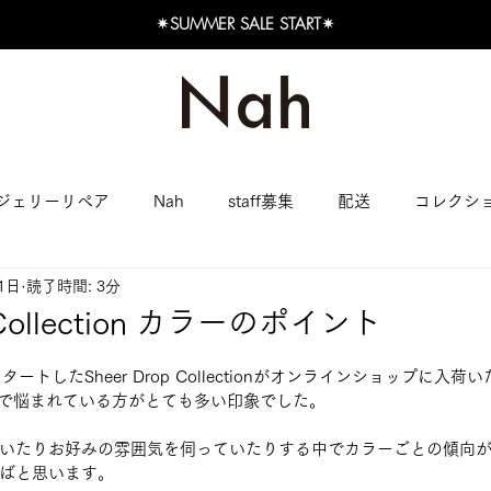
✴︎SUMMER SALE START✴︎
ジェリーリペア
Nah
staff募集
配送
コレクシ
1日
読了時間: 3分
p Collection カラーのポイント
タートしたSheer Drop Collectionがオンラインショップに入
ラーで悩まれている方がとても多い印象でした。
いたりお好みの雰囲気を伺っていたりする中でカラーごとの傾向
ばと思います。