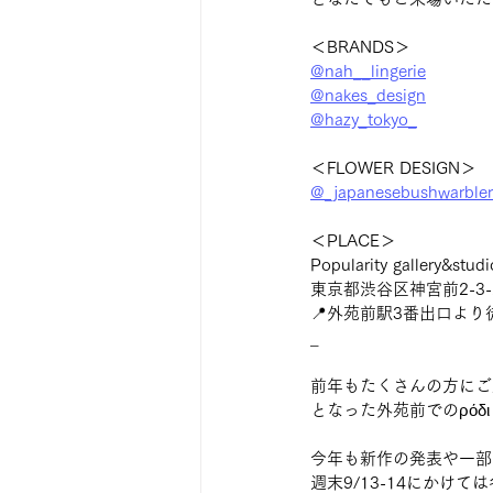
＜BRANDS＞
@nah__lingerie
@nakes_design
@hazy_tokyo_
＜FLOWER DESIGN＞
@_japanesebushwarbler
＜PLACE＞
Popularity gallery&stud
東京都渋谷区神宮前2-3-
📍外苑前駅3番出口より
_
前年もたくさんの方にご
となった外苑前でのρόδι <
今年も新作の発表や一部
週末9/13-14にか