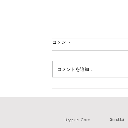
コメント
コメントを追加…
／POP UP GAIENMAE <ródi>
／9.7(sat)-9.8(sun)
Stockist
Lingerie Care